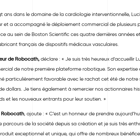
gt ans dans le domaine de la cardiologie interventionnelle, L
ur et a accompagné le déploiement commercial de plusieurs pr
nce au sein de Boston Scientific ces quatre dernières année
abricant français de dispositifs médicaux vasculaires.
teur de Robocath,
déclare : « Je suis très heureux d’accueillir
ercial de notre première plateforme robotique. Son expertise 
é particulièrement favorable avec le rachat cet été de notre 
 de dollars. Je tiens également à remercier nos actionnaires hi
s et les nouveaux entrants pour leur soutien. »
de Robocath
, ajoute : « C’est un honneur de prendre aujourd’h
 parcours de la société depuis sa création et je suis très ent
oduit exceptionnel et unique, qui offre de nombreux bénéfices