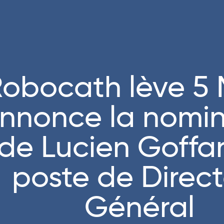
obocath lève 5 
nnonce la nomin
de Lucien Goffa
poste de Direc
Général