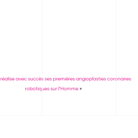
éalise avec succès ses premières angioplasties coronaires
robotiques sur l’Homme
»