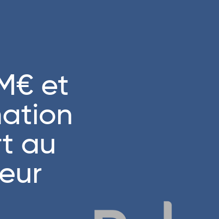
M€ et
ation
rt au
teur